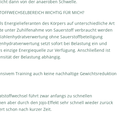
icht dann von der anaeroben Schwelle.
TOFFWECHSELBEREIC
H WICHTIG FÜR MICH?
s Energielieferanten des Körpers auf unterschiedliche Art
te unter Zuhilfenahme von Sauerstoff verbraucht werden
e Kohlenhydratverwertung ohne Sauerstoffbeteiligung
lenhydratverwertung setzt sofort bei Belastung ein und
s einzige Energiequelle zur Verfügung. Anschließend ist
nsität der Belastung abhängig.
tensivem Training auch keine nachhaltige Gewichtsreduktion
atstoffwechsel führt zwar anfangs zu schnellen
n aber durch den Jojo-Effekt sehr schnell wieder zurück
ert schon nach kurzer Zeit.