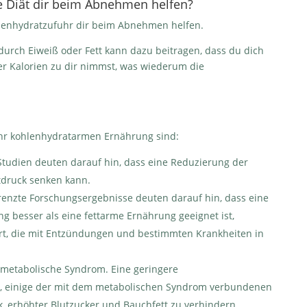
e Diät dir beim Abnehmen helfen?
hlenhydratzufuhr dir beim Abnehmen helfen.
urch Eiweiß oder Fett kann dazu beitragen, dass du dich
er Kalorien zu dir nimmst, was wiederum die
ehr kohlenhydratarmen Ernährung sind:
Studien deuten darauf hin, dass eine Reduzierung der
druck senken kann.
enzte Forschungsergebnisse deuten darauf hin, dass eine
 besser als eine fettarme Ernährung geeignet ist,
art, die mit Entzündungen und bestimmten Krankheiten in
s metabolische Syndrom.
Eine geringere
, einige der mit dem metabolischen Syndrom verbundenen
k, erhöhter Blutzucker und Bauchfett zu verhindern.