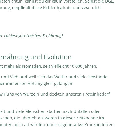
aten antun, kannst du dir kaum vorstellen. Selbst die DGE,
hrung, empfiehlt diese Kohlenhydrate und zwar nicht
r kohlenhydratreichen Ernährung?
ternährung und Evolution
ht mehr als Nomaden
, seit vielleicht 10.000 Jahren.
de und Vieh und weil sich das Wetter und viele Umstände
einer immensen Abhängigkeit gefangen.
 wir uns von Wurzeln und deckten unseren Proteinbedarf
keit und viele Menschen starben nach Unfällen oder
hen, die überlebten, waren in dieser Zeitspanne im
onnten auch alt werden, ohne degenerative Krankheiten zu